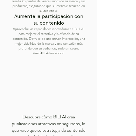
resalta los puntos de venta únicos de su marca y sus
productos, asegurando que su mensaje resuene en
su audiencia.
Aumente la participación con
su contenido
Aproveche las capacidades innovadoras de BILI AI
para mejorar el atractivo y la eficacia de su
contenido. Disfrute de una mayor interacción, una
mejor visibilidad de la marca y una conexión más
profunda con su audiencia, todo sin costo.
Vea
BILI AI
en acción
Descubra cómo BILI AI crea
publicaciones atractivas en segundos, lo
que hace que su estrategia de contenido